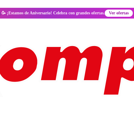
🥳 ¡Estamos de Aniversario! Celebra con grandes ofertas.
Ver ofertas