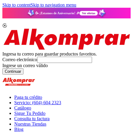
Skip to content
Skip to navigation menu
🥳 ¡Estamos de Aniversario! 🎉
Ver ofertas
Ingresa tu correo para guardar productos favoritos.
Correo electrónico
Ingrese un correo válido
Continuar
Paga tu crédito
Servicio: (604) 604 2323
Catálogo
Sigue Tu Pedido
Consulta tu factura
Nuestras Tiendas
Blog