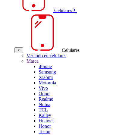
Celulares
Celulares
Ver todo en celulares
Marca
iPhone
Samsung
Xiaomi
Motorola
Vivo
Oppo
Realme
Nubia
TCL
Kalley
Huawei
Honor
Tecno