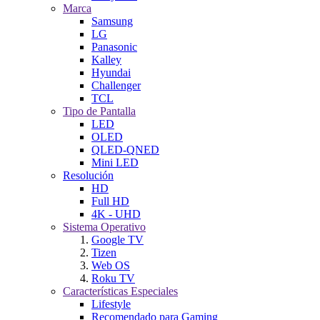
Marca
Samsung
LG
Panasonic
Kalley
Hyundai
Challenger
TCL
Tipo de Pantalla
LED
OLED
QLED-QNED
Mini LED
Resolución
HD
Full HD
4K - UHD
Sistema Operativo
Google TV
Tizen
Web OS
Roku TV
Características Especiales
Lifestyle
Recomendado para Gaming