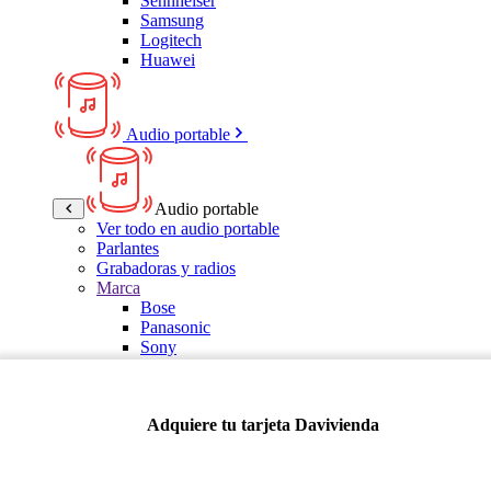
Sennheiser
Samsung
Logitech
Huawei
Audio portable
Audio portable
Ver todo en audio portable
Parlantes
Grabadoras y radios
Marca
Bose
Panasonic
Sony
LG
Samsung
Kalley
Adquiere tu tarjeta Davivienda
Multitech
JBL
VTA
TCL