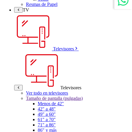
Resmas de Papel
TV
Televisores
Televisores
Ver todo en televisores
Tamaño de pantalla (pulgadas)
Menos de 42"
42" a 48"
49" a 60"
61" a 70"
71" a 86"
86" y más