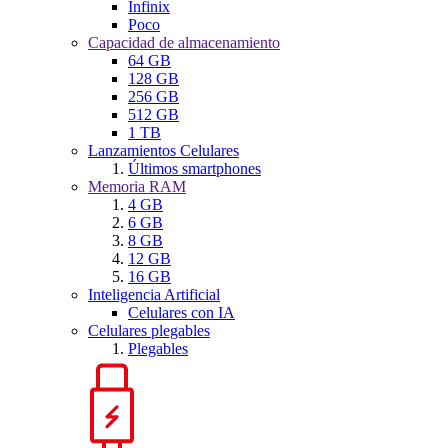
Infinix
Poco
Capacidad de almacenamiento
64 GB
128 GB
256 GB
512 GB
1 TB
Lanzamientos Celulares
Últimos smartphones
Memoria RAM
4 GB
6 GB
8 GB
12 GB
16 GB
Inteligencia Artificial
Celulares con IA
Celulares plegables
Plegables