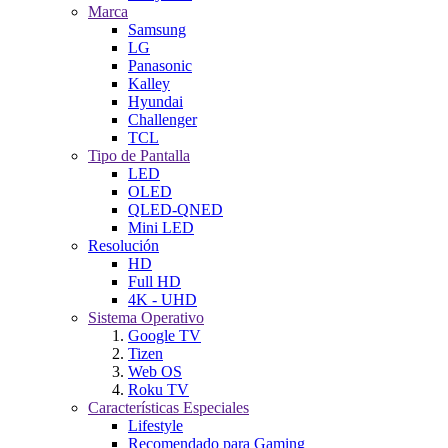
Marca
Samsung
LG
Panasonic
Kalley
Hyundai
Challenger
TCL
Tipo de Pantalla
LED
OLED
QLED-QNED
Mini LED
Resolución
HD
Full HD
4K - UHD
Sistema Operativo
Google TV
Tizen
Web OS
Roku TV
Características Especiales
Lifestyle
Recomendado para Gaming