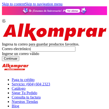
Skip to content
Skip to navigation menu
🥳 ¡Estamos de Aniversario! 🎉
Ver ofertas
Ingresa tu correo para guardar productos favoritos.
Correo electrónico
Ingrese un correo válido
Continuar
Paga tu crédito
Servicio: (604) 604 2323
Catálogo
Sigue Tu Pedido
Consulta tu factura
Nuestras Tiendas
Blog