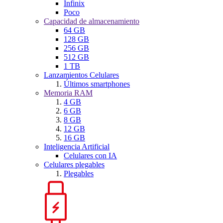
Infinix
Poco
Capacidad de almacenamiento
64 GB
128 GB
256 GB
512 GB
1 TB
Lanzamientos Celulares
Últimos smartphones
Memoria RAM
4 GB
6 GB
8 GB
12 GB
16 GB
Inteligencia Artificial
Celulares con IA
Celulares plegables
Plegables