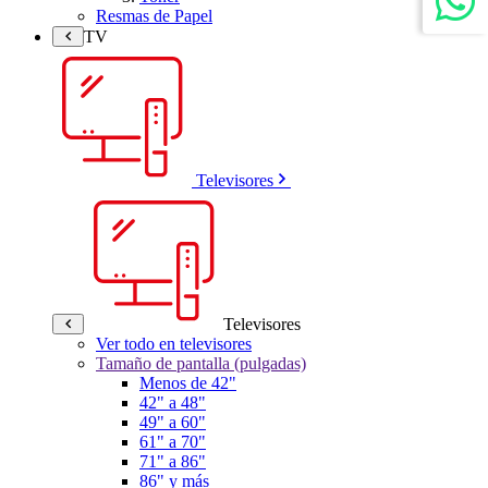
Resmas de Papel
TV
Televisores
Televisores
Ver todo en televisores
Tamaño de pantalla (pulgadas)
Menos de 42"
42" a 48"
49" a 60"
61" a 70"
71" a 86"
86" y más