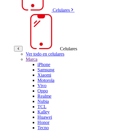
Celulares
Celulares
Ver todo en celulares
Marca
iPhone
Samsung
Xiaomi
Motorola
Vivo
Oppo
Realme
Nubia
TCL
Kalley
Huawei
Honor
Tecno