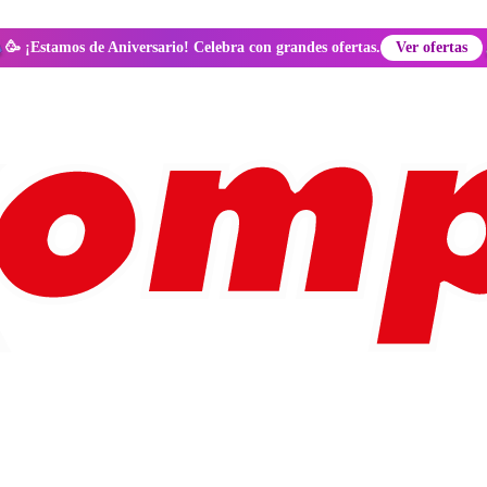
🥳 ¡Estamos de Aniversario! Celebra con grandes ofertas.
Ver ofertas