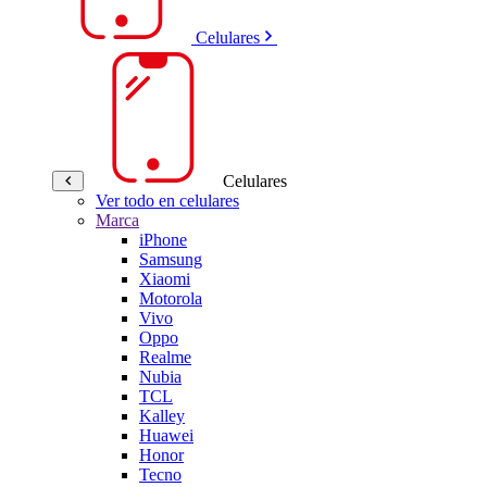
Celulares
Celulares
Ver todo en celulares
Marca
iPhone
Samsung
Xiaomi
Motorola
Vivo
Oppo
Realme
Nubia
TCL
Kalley
Huawei
Honor
Tecno