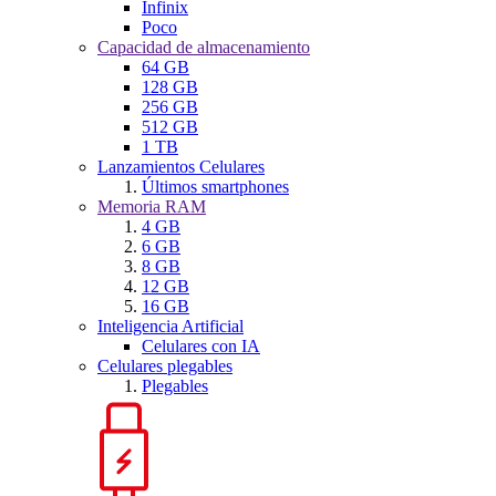
Infinix
Poco
Capacidad de almacenamiento
64 GB
128 GB
256 GB
512 GB
1 TB
Lanzamientos Celulares
Últimos smartphones
Memoria RAM
4 GB
6 GB
8 GB
12 GB
16 GB
Inteligencia Artificial
Celulares con IA
Celulares plegables
Plegables