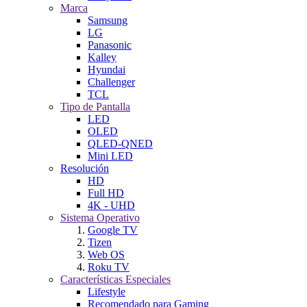
Marca
Samsung
LG
Panasonic
Kalley
Hyundai
Challenger
TCL
Tipo de Pantalla
LED
OLED
QLED-QNED
Mini LED
Resolución
HD
Full HD
4K - UHD
Sistema Operativo
Google TV
Tizen
Web OS
Roku TV
Características Especiales
Lifestyle
Recomendado para Gaming