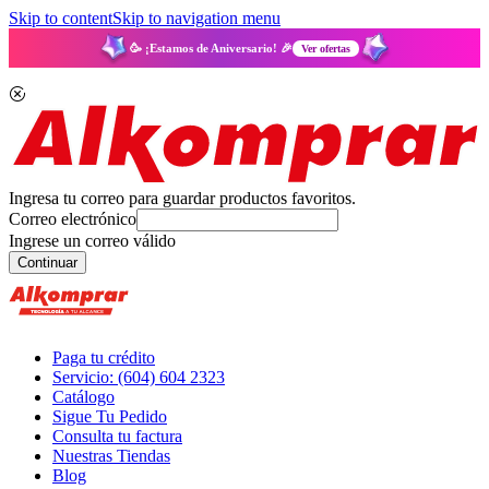
Skip to content
Skip to navigation menu
🥳 ¡Estamos de Aniversario! 🎉
Ver ofertas
Ingresa tu correo para guardar productos favoritos.
Correo electrónico
Ingrese un correo válido
Continuar
Paga tu crédito
Servicio: (604) 604 2323
Catálogo
Sigue Tu Pedido
Consulta tu factura
Nuestras Tiendas
Blog