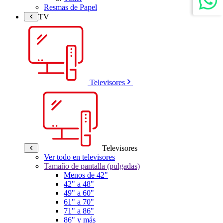
Resmas de Papel
TV
Televisores
Televisores
Ver todo en televisores
Tamaño de pantalla (pulgadas)
Menos de 42"
42" a 48"
49" a 60"
61" a 70"
71" a 86"
86" y más