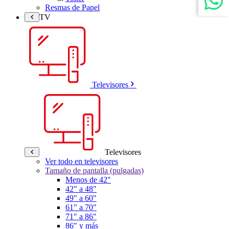
Resmas de Papel
TV
Televisores
Televisores
Ver todo en televisores
Tamaño de pantalla (pulgadas)
Menos de 42"
42" a 48"
49" a 60"
61" a 70"
71" a 86"
86" y más