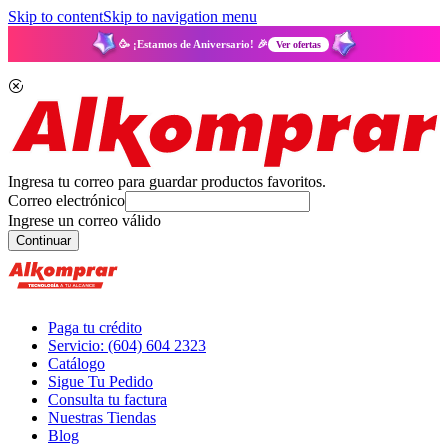
Skip to content
Skip to navigation menu
🥳 ¡Estamos de Aniversario! 🎉
Ver ofertas
Ingresa tu correo para guardar productos favoritos.
Correo electrónico
Ingrese un correo válido
Continuar
Paga tu crédito
Servicio: (604) 604 2323
Catálogo
Sigue Tu Pedido
Consulta tu factura
Nuestras Tiendas
Blog