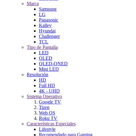
Marca
Samsung
LG
Panasonic
Kalley
Hyundai
Challenger
TCL
Tipo de Pantalla
LED
OLED
QLED-QNED
Mini LED
Resolución
HD
Full HD
4K - UHD
Sistema Operativo
Google TV
Tizen
Web OS
Roku TV
Características Especiales
Lifestyle
Recomendado para Gaming