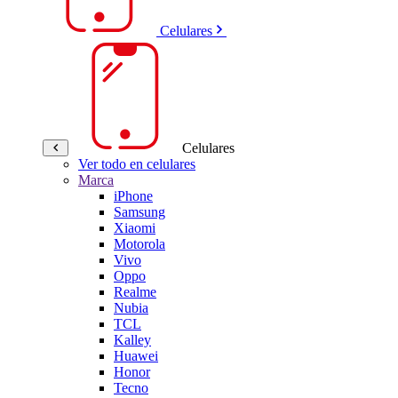
Celulares
Celulares
Ver todo en celulares
Marca
iPhone
Samsung
Xiaomi
Motorola
Vivo
Oppo
Realme
Nubia
TCL
Kalley
Huawei
Honor
Tecno