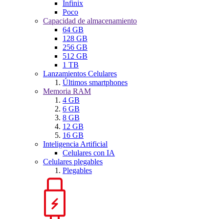
Infinix
Poco
Capacidad de almacenamiento
64 GB
128 GB
256 GB
512 GB
1 TB
Lanzamientos Celulares
Últimos smartphones
Memoria RAM
4 GB
6 GB
8 GB
12 GB
16 GB
Inteligencia Artificial
Celulares con IA
Celulares plegables
Plegables