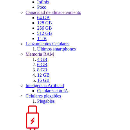
Infinix
Poco
Capacidad de almacenamiento
64 GB
128 GB
256 GB
512 GB
1 TB
Lanzamientos Celulares
Últimos smartphones
Memoria RAM
4 GB
6 GB
8 GB
12 GB
16 GB
Inteligencia Artificial
Celulares con IA
Celulares plegables
Plegables