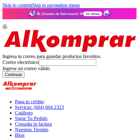
Skip to content
Skip to navigation menu
🥳 ¡Estamos de Aniversario! 🎉
Ver ofertas
Ingresa tu correo para guardar productos favoritos.
Correo electrónico
Ingrese un correo válido
Continuar
Paga tu crédito
Servicio: (604) 604 2323
Catálogo
Sigue Tu Pedido
Consulta tu factura
Nuestras Tiendas
Blog