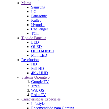
Marca
Samsung
LG
Panasonic
Kalley
Hyundai
Challenger
TCL
Tipo de Pantalla
LED
OLED
QLED-QNED
Mini LED
Resolución
HD
Full HD
4K - UHD
Sistema Operativo
Google TV
Tizen
Web OS
Roku TV
Características Especiales
Lifestyle
Recomendado para Gaming