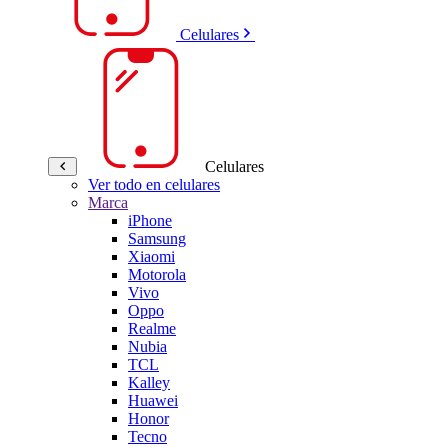
Celulares
Celulares
Ver todo en celulares
Marca
iPhone
Samsung
Xiaomi
Motorola
Vivo
Oppo
Realme
Nubia
TCL
Kalley
Huawei
Honor
Tecno