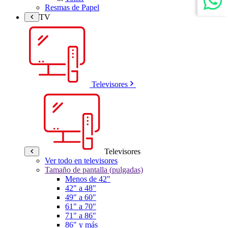
Resmas de Papel
TV
Televisores
Televisores
Ver todo en televisores
Tamaño de pantalla (pulgadas)
Menos de 42"
42" a 48"
49" a 60"
61" a 70"
71" a 86"
86" y más