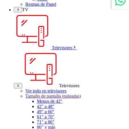
Resmas de Papel
TV
Televisores
Televisores
Ver todo en televisores
Tamaño de pantalla (pulgadas)
Menos de 42"
42" a 48"
49" a 60"
61" a 70"
71" a 86"
86" y más