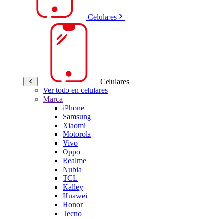
Celulares
Celulares
Ver todo en celulares
Marca
iPhone
Samsung
Xiaomi
Motorola
Vivo
Oppo
Realme
Nubia
TCL
Kalley
Huawei
Honor
Tecno