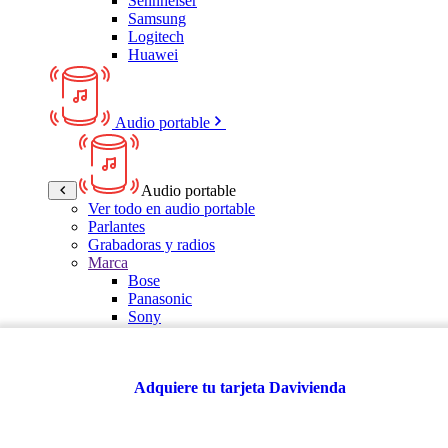
Sennheiser
Samsung
Logitech
Huawei
Audio portable
Audio portable
Ver todo en audio portable
Parlantes
Grabadoras y radios
Marca
Bose
Panasonic
Sony
LG
Samsung
Kalley
Adquiere tu tarjeta Davivienda
Multitech
JBL
VTA
TCL