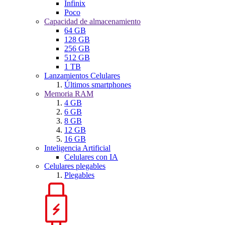
Infinix
Poco
Capacidad de almacenamiento
64 GB
128 GB
256 GB
512 GB
1 TB
Lanzamientos Celulares
Últimos smartphones
Memoria RAM
4 GB
6 GB
8 GB
12 GB
16 GB
Inteligencia Artificial
Celulares con IA
Celulares plegables
Plegables