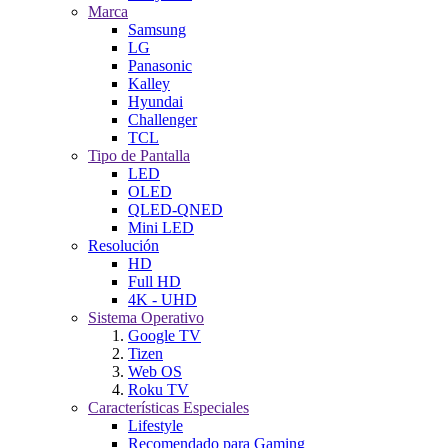
Marca
Samsung
LG
Panasonic
Kalley
Hyundai
Challenger
TCL
Tipo de Pantalla
LED
OLED
QLED-QNED
Mini LED
Resolución
HD
Full HD
4K - UHD
Sistema Operativo
Google TV
Tizen
Web OS
Roku TV
Características Especiales
Lifestyle
Recomendado para Gaming