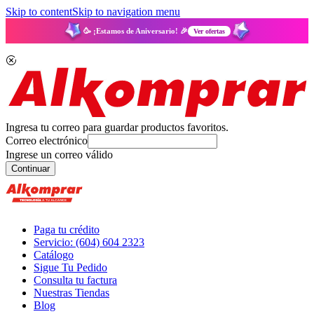
Skip to content
Skip to navigation menu
🥳 ¡Estamos de Aniversario! 🎉
Ver ofertas
Ingresa tu correo para guardar productos favoritos.
Correo electrónico
Ingrese un correo válido
Continuar
Paga tu crédito
Servicio: (604) 604 2323
Catálogo
Sigue Tu Pedido
Consulta tu factura
Nuestras Tiendas
Blog