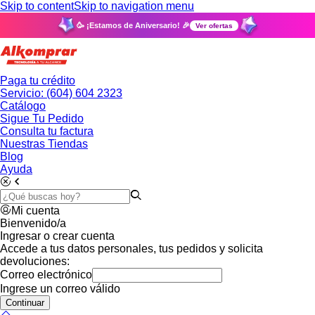
Skip to content
Skip to navigation menu
🥳 ¡Estamos de Aniversario! 🎉
Ver ofertas
Paga tu crédito
Servicio: (604) 604 2323
Catálogo
Sigue Tu Pedido
Consulta tu factura
Nuestras Tiendas
Blog
Ayuda
Mi cuenta
Bienvenido/a
Ingresar o crear cuenta
Accede a tus datos personales, tus pedidos y solicita
devoluciones:
Correo electrónico
Ingrese un correo válido
Continuar