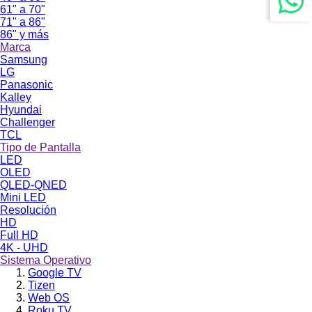
61" a 70"
71" a 86"
86" y más
Marca
Samsung
LG
Panasonic
Kalley
Hyundai
Challenger
TCL
Tipo de Pantalla
LED
OLED
QLED-QNED
Mini LED
Resolución
HD
Full HD
4K - UHD
Sistema Operativo
Google TV
Tizen
Web OS
Roku TV